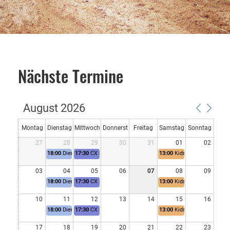
Nächste Termine
August 2026
Montag
Dienstag
Mittwoch
Donnerst
Freitag
Samstag
Sonntag
27
28
29
30
31
01
02
ag
18:00
Dienstagstraining Straße
17:30
CX Skill'ndrill
13:00
Kids Kross
03
04
05
06
07
08
09
18:00
Dienstagstraining Straße
17:30
CX Skill'ndrill
13:00
Kids Kross
10
11
12
13
14
15
16
18:00
Dienstagstraining Straße
17:30
CX Skill'ndrill
13:00
Kids Kross
17
18
19
20
21
22
23