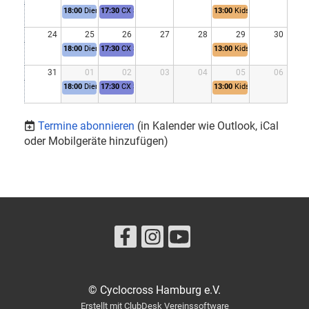
18:00
Dienstagstraining Straße
17:30
CX Skill'ndrill
13:00
Kids Kross
24
25
26
27
28
29
30
18:00
Dienstagstraining Straße
17:30
CX Skill'ndrill
13:00
Kids Kross
31
01
02
03
04
05
06
18:00
Dienstagstraining Straße
17:30
CX Skill'ndrill
13:00
Kids Kross
Termine abonnieren
(in Kalender wie Outlook, iCal
oder Mobilgeräte hinzufügen)
© Cyclocross Hamburg e.V.
Erstellt mit ClubDesk Vereinssoftware