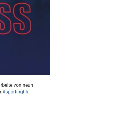
urbelte von neun
an
#sportinghh